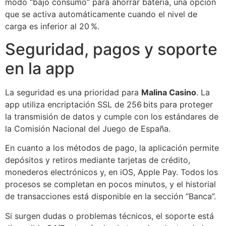
modo “bajo consumo” para ahorrar batería, una opción
que se activa automáticamente cuando el nivel de
carga es inferior al 20 %.
Seguridad, pagos y soporte
en la app
La seguridad es una prioridad para
Malina Casino
. La
app utiliza encriptación SSL de 256 bits para proteger
la transmisión de datos y cumple con los estándares de
la Comisión Nacional del Juego de España.
En cuanto a los métodos de pago, la aplicación permite
depósitos y retiros mediante tarjetas de crédito,
monederos electrónicos y, en iOS, Apple Pay. Todos los
procesos se completan en pocos minutos, y el historial
de transacciones está disponible en la sección “Banca”.
Si surgen dudas o problemas técnicos, el soporte está