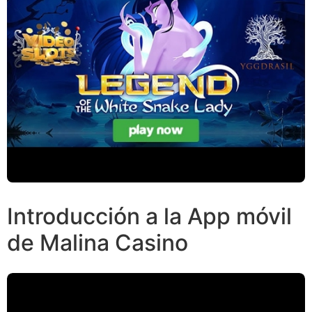
Introducción a la App móvil
de Malina Casino