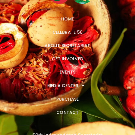
HOME
CELEBRATE 50
ABOUT SECRETARIAT
GET INVOLVED
EVENTS
MEDIA CENTER
PURCHASE
CONTACT