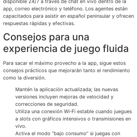
disponible 24/7 a través de chat en vivo dentro de la
app, correo electrónico y teléfono. Los agentes están
capacitados para asistir en español peninsular y ofrecen
respuestas rápidas y efectivas.
Consejos para una
experiencia de juego fluida
Para sacar el máximo provecho a la app, sigue estos
consejos prácticos que mejorarán tanto el rendimiento
como la diversión.
Mantén la aplicación actualizada; las nuevas
versiones incluyen mejoras de velocidad y
correcciones de seguridad.
Utiliza una conexión Wi‑Fi estable cuando juegues
a slots con gráficos intensivos o transmisiones en
vivo.
Activa el modo “bajo consumo” si juegas con