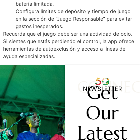
batería limitada.
Configura límites de depósito y tiempo de juego
en la sección de “Juego Responsable” para evitar
gastos inesperados.
Recuerda que el juego debe ser una actividad de ocio.
Si sientes que estás perdiendo el control, la app ofrece
herramientas de autoexclusión y acceso a líneas de
ayuda especializadas.
CONNE
Get
NEWSLETTER
Our
Latest