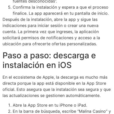
fuentes desconocidas”.
Confirma la instalación y espera a que el proceso
finalice. La app aparecerá en tu pantalla de inicio.
Después de la instalación, abre la app y sigue las
indicaciones para iniciar sesión o crear una nueva
cuenta. La primera vez que ingreses, la aplicación
solicitará permisos de notificaciones y acceso a la
ubicación para ofrecerte ofertas personalizadas.
Paso a paso: descarga e
instalación en iOS
En el ecosistema de Apple, la descarga es mucho más
directa porque la app está disponible en la App Store
oficial. Esto asegura que la instalación sea segura y que
las actualizaciones se gestionen automáticamente.
Abre la App Store en tu iPhone o iPad.
En la barra de búsqueda, escribe “Malina Casino” y